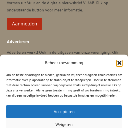
Vormen uit Vuur en de digitale nieuwsbrief VLAM!. Klik op
onderstaande button voor meer informatie.
Aanmelden
Adverteren
Adverteren werkt! Ook in de uitgaven van onze vereniging. Klik
hier
voor meer informatie en tarieven voor adverteren in het
Beheer toestemming
tijdschrift Vormen uit Vuur, de nieuwsbrief VLAM en onze andere
mogelijkheden.
Om de beste ervaringen te bieden, gebruiken wij technologieën zoals cookies om
informatie over je apparaat op te slaan en/of te raadplegen. Door in te stemmen
met deze technologieën kunnen wij gegevens zoals surfgedrag of unieke ID's op
deze site verwerken. Als je geen toestemming geeft of uw toestemming intrekt,
kan dit een nadelige invloed hebben op bepaalde functies en mogelijkheden.
Accepteren
HOME
PRIVACYVERKLARING
ALGEMENE VOORWAARDEN
Weigeren
CONTACT
ACTIVITEITEN