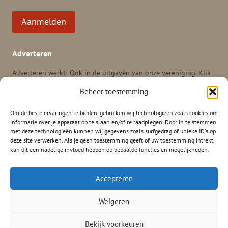
Aanmelden
Adverteren
Adverteren werkt! Ook in de uitgaven van onze vereniging. Klik
hier
voor meer informatie en tarieven voor adverteren in het
Beheer toestemming
tijdschrift Vormen uit Vuur, de nieuwsbrief VLAM en onze andere
mogelijkheden.
Om de beste ervaringen te bieden, gebruiken wij technologieën zoals cookies om
informatie over je apparaat op te slaan en/of te raadplegen. Door in te stemmen
met deze technologieën kunnen wij gegevens zoals surfgedrag of unieke ID's op
deze site verwerken. Als je geen toestemming geeft of uw toestemming intrekt,
kan dit een nadelige invloed hebben op bepaalde functies en mogelijkheden.
Accepteren
HOME
PRIVACYVERKLARING
ALGEMENE VOORWAARDEN
Weigeren
CONTACT
ACTIVITEITEN
©2026 Nederlandse Vereniging van Vrienden van Ceramiek en Glas
Bekijk voorkeuren