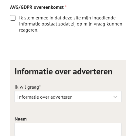
N
AVG/GDPR overeenkomst
*
a
a
Ik stem ermee in dat deze site mijn ingediende
m
informatie opslaat zodat zij op mijn vraag kunnen
w
reageren.
i
l
T
Verzend
e
l
e
f
Informatie over adverteren
o
o
n
Ik wil graag
*
Naam