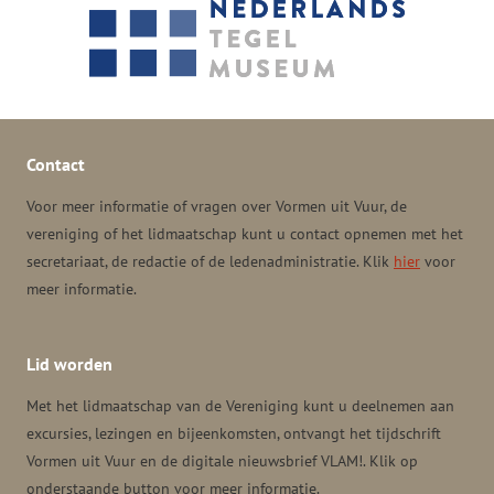
Contact
Voor meer informatie of vragen over Vormen uit Vuur, de
vereniging of het lidmaatschap kunt u contact opnemen met het
secretariaat, de redactie of de ledenadministratie. Klik
hier
voor
meer informatie.
Lid worden
Met het lidmaatschap van de Vereniging kunt u deelnemen aan
excursies, lezingen en bijeenkomsten, ontvangt het tijdschrift
Vormen uit Vuur en de digitale nieuwsbrief VLAM!. Klik op
onderstaande button voor meer informatie.