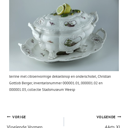
terrine met citroenvormige dekselknop en onderschotel, Christian
Gottlob Berger, inventarisnummer 000001.01, 000001.02 en
000001.03, collectie Stadsmuseum Weesp
Bericht
VORIGE
VOLGENDE
Vloeiende Vormen
4Arts XL