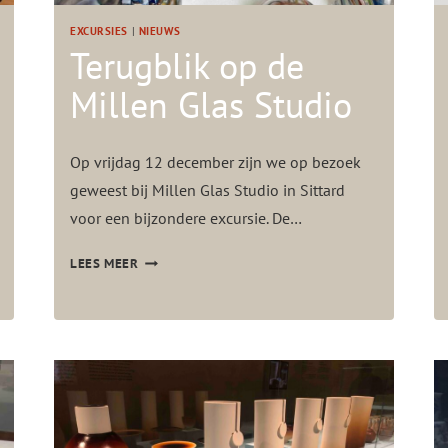
EXCURSIES
|
NIEUWS
Terugblik op de
Millen Glas Studio
Op vrijdag 12 december zijn we op bezoek
geweest bij Millen Glas Studio in Sittard
voor een bijzondere excursie. De…
T
LEES MEER
E
R
U
G
B
L
I
K