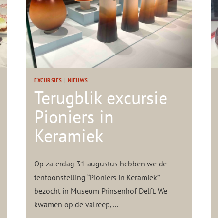
O
P
D
E
M
I
L
EXCURSIES
|
NIEUWS
L
Terugblik excursie
E
Pioniers in
N
G
Keramiek
L
A
S
Op zaterdag 31 augustus hebben we de
S
tentoonstelling “Pioniers in Keramiek”
T
U
bezocht in Museum Prinsenhof Delft. We
D
kwamen op de valreep,…
I