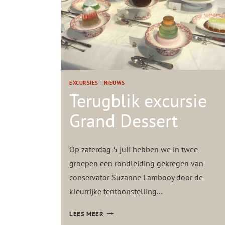
K
E
X
C
U
R
S
EXCURSIES
|
NIEUWS
I
Terugblik excursie
E
Grand Dessert
J
A
N
Op zaterdag 5 juli hebben we in twee
V
A
groepen een rondleiding gekregen van
N
conservator Suzanne Lambooy door de
D
kleurrijke tentoonstelling…
E
R
T
LEES MEER
V
E