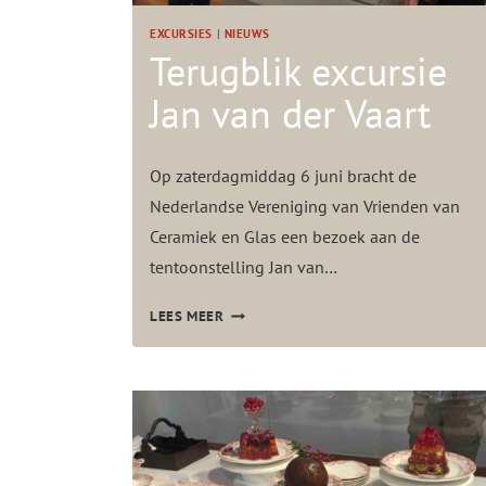
EXCURSIES
|
NIEUWS
Terugblik excursie
Jan van der Vaart
Op zaterdagmiddag 6 juni bracht de
Nederlandse Vereniging van Vrienden van
Ceramiek en Glas een bezoek aan de
tentoonstelling Jan van…
T
LEES MEER
E
R
U
G
B
L
I