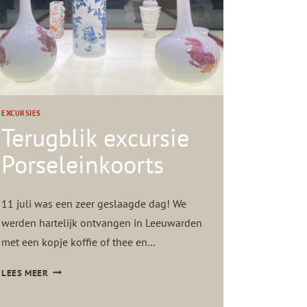
K
E
X
C
U
R
S
EXCURSIES
I
Terugblik excursie
E
Porseleinkoorts
H
U
I
11 juli was een zeer geslaagde dag! We
L
E
werden hartelijk ontvangen in Leeuwarden
N
met een kopje koffie of thee en…
D
G
T
LEES MEER
L
E
A
R