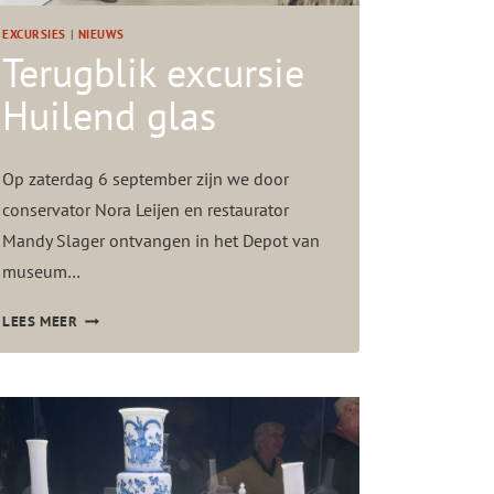
EXCURSIES
|
NIEUWS
Terugblik excursie
Huilend glas
Op zaterdag 6 september zijn we door
conservator Nora Leijen en restaurator
Mandy Slager ontvangen in het Depot van
museum…
T
LEES MEER
E
R
U
G
B
L
I