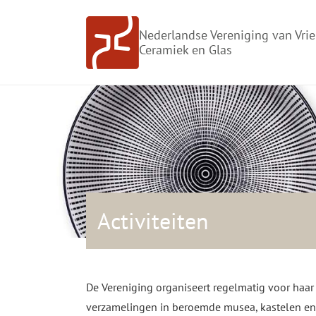
Doorgaan
naar
Nederlandse Vereniging van Vri
inhoud
Ceramiek en Glas
Activiteiten
De Vereniging organiseert regelmatig voor haar 
verzamelingen in beroemde musea, kastelen en p