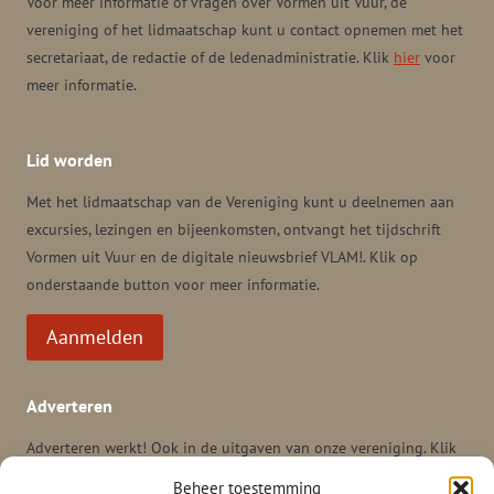
Voor meer informatie of vragen over Vormen uit Vuur, de
vereniging of het lidmaatschap kunt u contact opnemen met het
secretariaat, de redactie of de ledenadministratie. Klik
hier
voor
meer informatie.
Lid worden
Met het lidmaatschap van de Vereniging kunt u deelnemen aan
excursies, lezingen en bijeenkomsten, ontvangt het tijdschrift
Vormen uit Vuur en de digitale nieuwsbrief VLAM!. Klik op
onderstaande button voor meer informatie.
Aanmelden
Adverteren
Adverteren werkt! Ook in de uitgaven van onze vereniging. Klik
hier
voor meer informatie en tarieven voor adverteren in het
Beheer toestemming