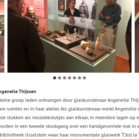
ngenelle Thijssen
eine groep leden ontvangen door glaskunstenaar Angenelle Thijss
 ruimtes en in haar atelier. Als glaskunstenaar werkt Angenelle m
deze stukken als mozaïekstukjes aan elkaar, in meerdere lagen op e
orden in een tweede stookgang over een handgevormde mal in ee
liotheek IJsselstein waar haar monumentale glaswerk “C’est la Vie