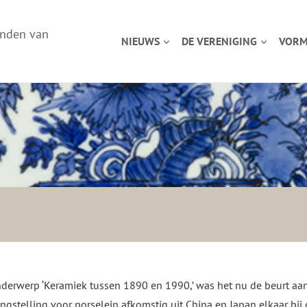
enden van
NIEUWS
DE VERENIGING
VORM
derwerp ‘Keramiek tussen 1890 en 1990,’ was het nu de beurt aan 
gstelling voor porselein afkomstig uit China en Japan elkaar bij