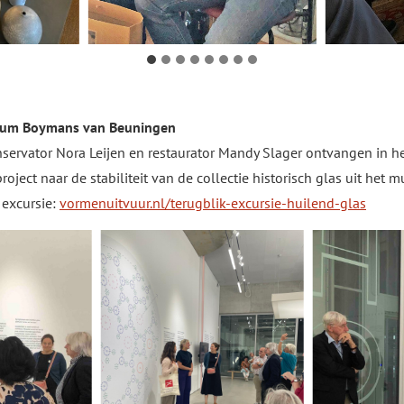
useum Boymans van Beuningen
servator Nora Leijen en restaurator Mandy Slager ontvangen in 
oject naar de stabiliteit van de collectie historisch glas uit he
 excursie:
vormenuitvuur.nl/terugblik-excursie-huilend-glas