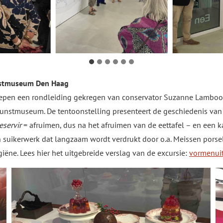
unstmuseum Den Haag
epen een rondleiding gekregen van conservator Suzanne Lambooy 
 Kunstmuseum. De tentoonstelling presenteert de geschiedenis van 
eservir
= afruimen, dus na het afruimen van de eettafel – en een kan
van suikerwerk dat langzaam wordt verdrukt door o.a. Meissen pors
ëne. Lees hier het uitgebreide verslag van de excursie:
vormenuit