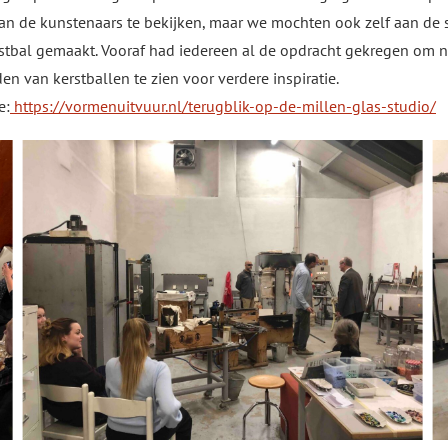
an de kunstenaars te bekijken, maar we mochten ook zelf aan de
tbal gemaakt. Vooraf had iedereen al de opdracht gekregen om 
 van kerstballen te zien voor verdere inspiratie.
e:
https://vormenuitvuur.nl/terugblik-op-de-millen-glas-studio/