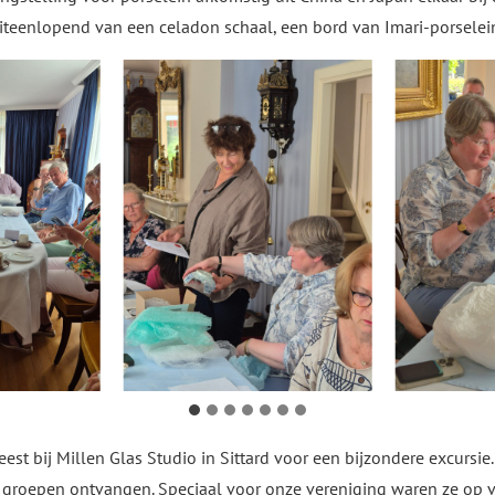
enlopend van een celadon schaal, een bord van Imari-porselein 
t bij Millen Glas Studio in Sittard voor een bijzondere excursie.
e groepen ontvangen. Speciaal voor onze vereniging waren ze op 