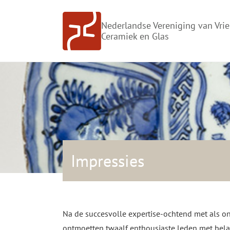
Doorgaan
naar
Nederlandse Vereniging van Vri
inhoud
Ceramiek en Glas
Impressies
Na de succesvolle expertise-ochtend met als on
ontmoetten twaalf enthousiaste leden met belan