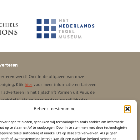
verteren
erteren werkt! Ook in de uitgaven van onze
eniging. Klik
hier
voor meer informatie en tarieven
r adverteren in het tijdschrift Vormen uit Vuur, de
uwsbrief VLAM en onze andere mogelijkheden.
Beheer toestemming
rvaringen te bieden, gebruiken wij technologieën zoals cookies om informatie
aat op te slaan en/of te raadplegen. Door in te stemmen met deze technologieën
gevens zoals surfgedrag of unieke ID's op deze site verwerken. Als je geen
geeft of uw toestemming intrekt, kan dit een nadelige invloed hebben op