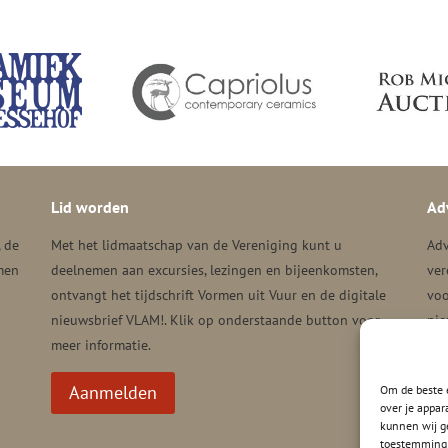
Lid worden
Ad
, de
Met het lidmaatschap van de Vereniging kunt u
Adv
men
deelnemen aan excursies, lezingen en bijeenkomsten,
ver
ontvangt het tijdschrift Vormen uit Vuur en de digitale
voo
nieuwsbrief VLAM!. Klik op onderstaande button voor
nie
meer informatie.
Aanmelden
Om de beste e
over je appar
kunnen wij ge
toestemming 