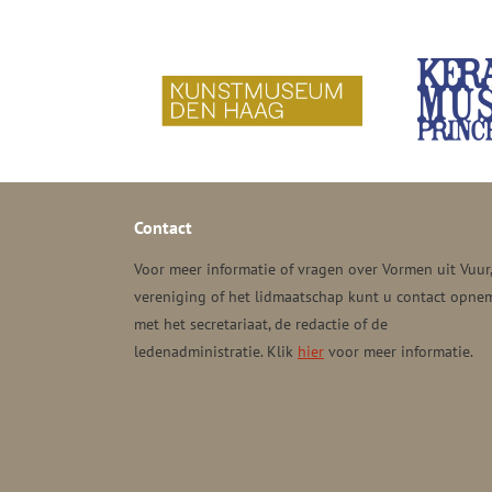
Contact
Voor meer informatie of vragen over Vormen uit Vuur
vereniging of het lidmaatschap kunt u contact opne
met het secretariaat, de redactie of de
ledenadministratie. Klik
hier
voor meer informatie.