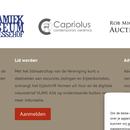
Lid worden
Ad
, de
Met het lidmaatschap van de Vereniging kunt u
Adv
men
deelnemen aan excursies, lezingen en bijeenkomsten,
ver
ontvangt het tijdschrift Vormen uit Vuur en de digitale
voo
nieuwsbrief VLAM!. Klik op onderstaande button voor
nie
meer informatie.
Aanmelden
Om de beste e
over je appar
kunnen wij ge
toestemming 