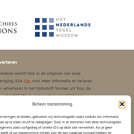
verteren
erteren werkt! Ook in de uitgaven van onze
eniging. Klik
hier
voor meer informatie en tarieven
r adverteren in het tijdschrift Vormen uit Vuur, de
uwsbrief VLAM en onze andere mogelijkheden.
Beheer toestemming
rvaringen te bieden, gebruiken wij technologieën zoals cookies om informatie
aat op te slaan en/of te raadplegen. Door in te stemmen met deze technologieën
gevens zoals surfgedrag of unieke ID's op deze site verwerken. Als je geen
geeft of uw toestemming intrekt, kan dit een nadelige invloed hebben op