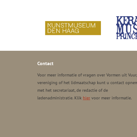
Contact
Voor meer informatie of vragen over Vormen uit Vuur
vereniging of het lidmaatschap kunt u contact opne
met het secretariaat, de redactie of de
ledenadministratie. Klik
hier
voor meer informatie.