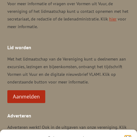
Voor meer informatie of vragen over Vormen uit Vuur, de
vereniging of het lidmaatschap kunt u contact opnemen met het
secretariaat, de redactie of de ledenadministratie. Klik
hier
voor
meer informatie.
Lid worden
Met het lidmaatschap van de Vereniging kunt u deelnemen aan
excursies, lezingen en bijeenkomsten, ontvangt het tijdschrift
Vormen uit Vuur en de digitale nieuwsbrief VLAM!. Klik op
onderstaande button voor meer informatie.
Aanmelden
Adverteren
Adverteren werkt! Ook in de uitgaven van onze vereniging. Klik
hier
voor meer informatie en tarieven voor adverteren in het